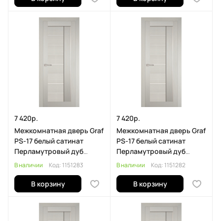
7 420р.
7 420р.
Межкомнатная дверь Graf
Межкомнатная дверь Graf
PS-17 белый сатинат
PS-17 белый сатинат
Перламутровый дуб
Перламутровый дуб
(2000 х 900)
(2000 х 800)
В наличии
Код:
1151283
В наличии
Код:
1151282
В корзину
В корзину