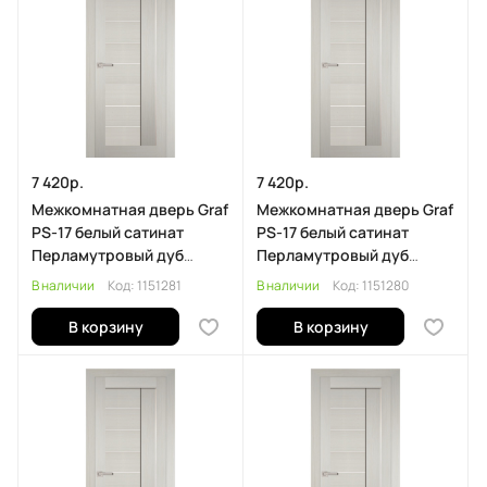
7 420р.
7 420р.
Межкомнатная дверь Graf
Межкомнатная дверь Graf
PS-17 белый сатинат
PS-17 белый сатинат
Перламутровый дуб
Перламутровый дуб
(2000 х 700)
(2000 х 600)
В наличии
Код:
1151281
В наличии
Код:
1151280
В корзину
В корзину