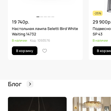
-25%
19 740р.
29 900р
Настольная лампа Seletti Bird White
Подвесной
Waiting 14732
SP 43
В наличии
Код:
1093576
В наличии
В корзину
В корзи
Блог