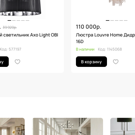
.
110 000р.
39 920р.
 светильник Axo Light OBI
Люстра Louvre Home Дидро
16D
Код:
577197
В наличии
Код:
1145068
ну
В корзину