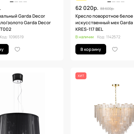
.
62 020р.
88 600р.
нальный Garda Decor
Кресло поворотное белое
ло/золото Garda Decor
искусственный мех Garda 
CT002
KRES-117 BEL
Код:
1096519
В наличии
Код:
1142572
ну
В корзину
ХИТ