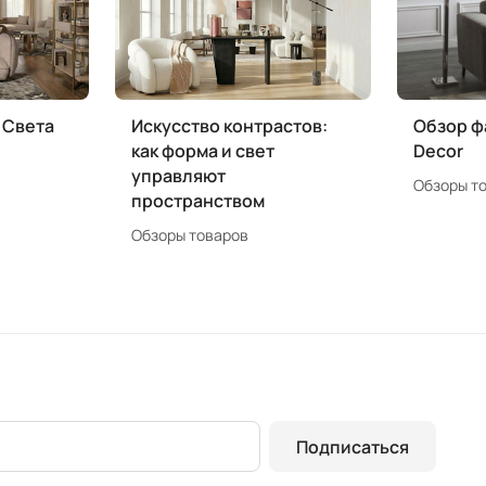
 Света
Искусство контрастов:
Обзор ф
как форма и свет
Decor
управляют
Обзоры т
пространством
Обзоры товаров
Подписаться