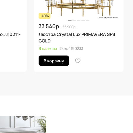
-40%
33 540р.
55 900р.
 JJ10211-
Люстра Crystal Lux PRIMAVERA SP8
GOLD
В наличии
Код:
1190233
В корзину