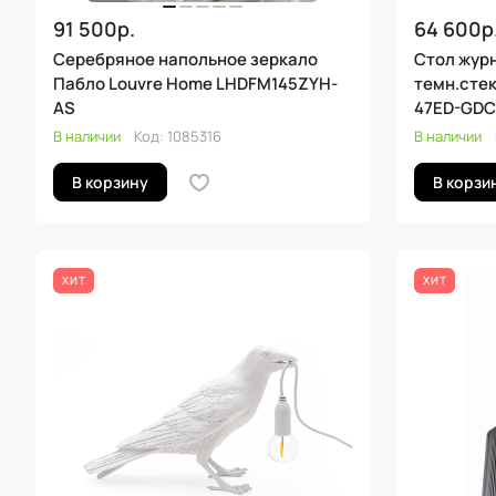
91 500р.
64 600р
Серебряное напольное зеркало
Стол жур
Пабло Louvre Home LHDFM145ZYH-
темн.стек
AS
47ED-GD
В наличии
Код:
1085316
В наличии
В корзину
В корзи
ХИТ
ХИТ