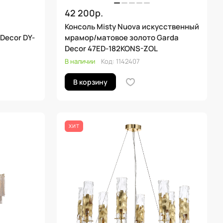
42 200р.
Консоль Misty Nuova искусственный
Decor DY-
мрамор/матовое золото Garda
Decor 47ED-182KONS-ZOL
В наличии
Код:
1142407
В корзину
ХИТ