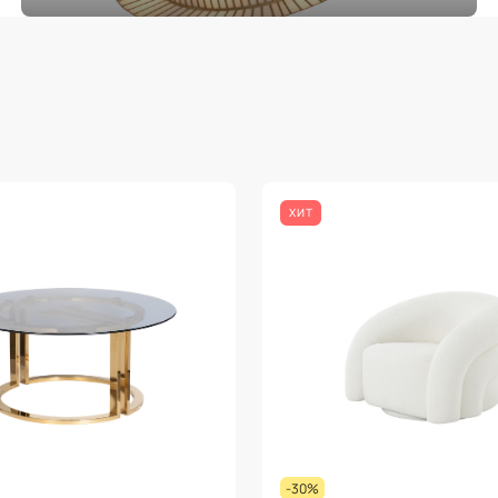
ХИТ
-30%