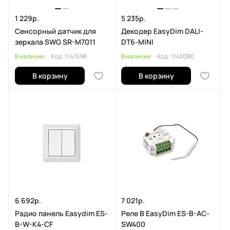
1 229р.
5 235р.
Сенсорный датчик для
Декодер EasyDim DALI-
зеркала SWG SR-M7011
DT6-MINI
В наличии
Код:
1141598
В наличии
Код:
1140080
В корзину
В корзину
6 692р.
7 021р.
Радио панель Easydim ES-
Реле В EasyDim ES-B-AC-
B-W-K4-CF
SW400