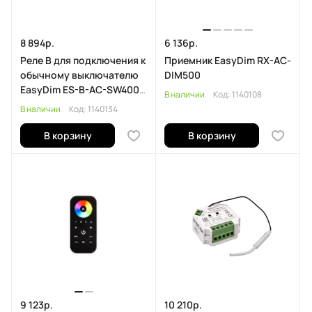
8 894р.
6 136р.
Реле В для подключения к
Приемник EasyDim RX-AC-
обычному выключателю
DIM500
EasyDim ES-B-AC-SW400-
В наличии
Код:
1140108
NF
В наличии
Код:
1140134
В корзину
В корзину
9 123р.
10 210р.