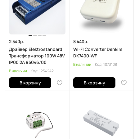
2 540р.
8 440р.
Драйвер Elektrostandard
WI-FI Converter Denkirs
Трансформатор 100W 48V
DK7400-WF
IP00 2A 95046/00
В наличии
Код:
1073108
В наличии
Код:
1254242
В корзину
В корзину