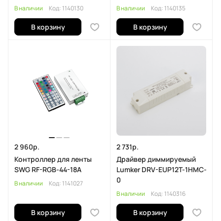
В наличии
Код:
1140130
В наличии
Код:
1140135
В корзину
В корзину
2 960р.
2 731р.
Контроллер для ленты
Драйвер диммируемый
SWG RF-RGB-44-18A
Lumker DRV-EUP12T-1HMC-
0
В наличии
Код:
1141027
В наличии
Код:
1140316
В корзину
В корзину