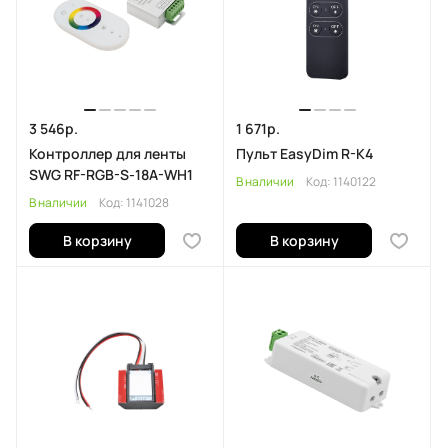
3 546р.
1 671р.
Контроллер для ленты
Пульт EasyDim R-K4
SWG RF-RGB-S-18A-WH1
В наличии
Код:
1140122
В наличии
Код:
1141028
В корзину
В корзину