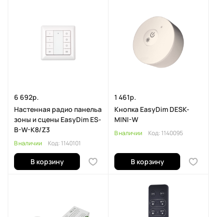
6 692р.
1 461р.
Настенная радио панельа
Кнопка EasyDim DESK-
зоны и сцены EasyDim ES-
MINI-W
B-W-K8/Z3
В наличии
Код:
1140095
В наличии
Код:
1140101
В корзину
В корзину