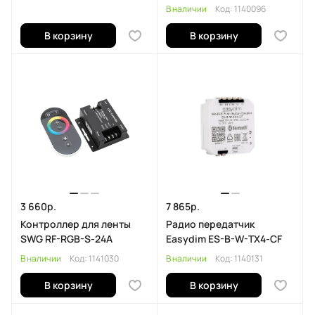
ES-B-DC
В наличии
Код:
1140096
В корзину
В корзину
3 660р.
7 865р.
Контроллер для ленты
Радио передатчик
SWG RF-RGB-S-24A
Easydim ES-B-W-TX4-CF
В наличии
Код:
1141030
В наличии
Код:
1140131
В корзину
В корзину