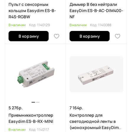
Пульт с сенсорным
Диммер В без нейтрали
кольцом Easydim ES-B-
EasyDim ES-B-AC-DIM400-
R4S-RGBW
NF
В наличии
Код:
1140129
В наличии
Код:
1140088
В корзину
В корзину
5 276р.
7 164р.
Приемникконтроллер
Контроллер для
Easydim ES-B-RX-MINI
светодиодной ленты в
(монохромный EasyDim
В наличии
Код:
1140117