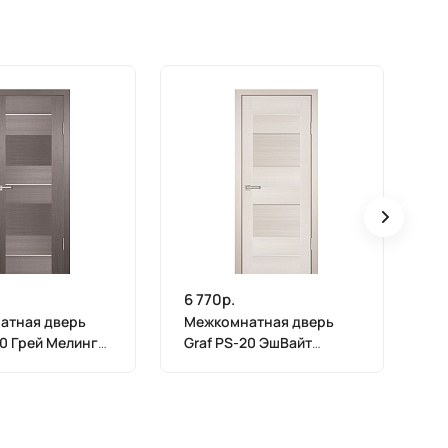
6 770р.
6 
атная дверь
Межкомнатная дверь
М
20 Грей Мелинга
Graf PS-20 ЭшВайт
Gr
600)
Мелинга (2000 х 900)
Ме