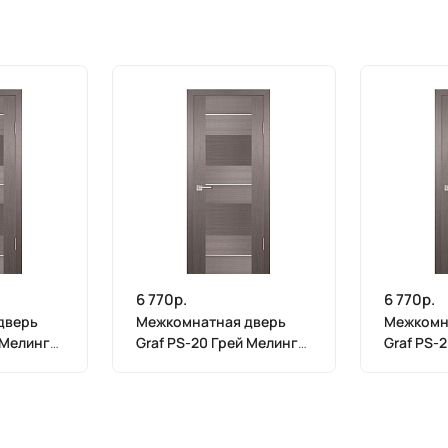
6 770р.
6 770р.
дверь
Межкомнатная дверь
Межкомн
 Мелинга
Graf PS-20 Грей Мелинга
Graf PS-
(2000 х 700)
(2000 х 