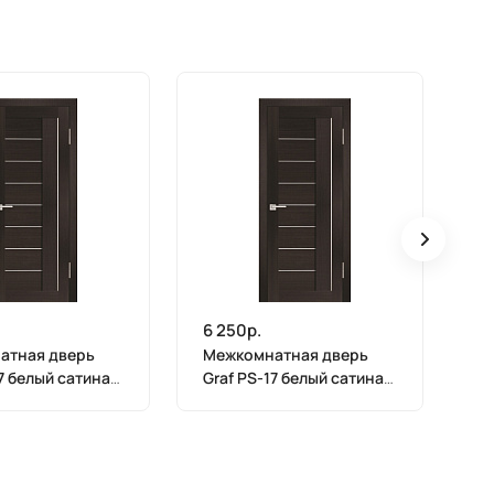
6 250р.
6 
атная дверь
Межкомнатная дверь
М
17 белый сатинат
Graf PS-17 белый сатинат
Gr
линга (2000 х
Венге Мелинга (1900 х
Ве
600)
55