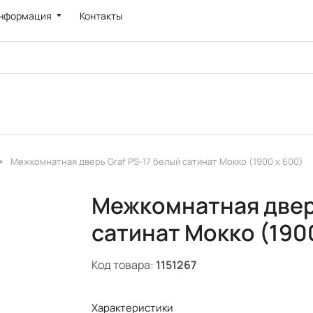
нформация
Контакты
Межкомнатная дверь Graf PS-17 белый сатинат Мокко (1900 х 600)
Межкомнатная дверь
сатинат Мокко (190
Код товара:
1151267
Характеристики