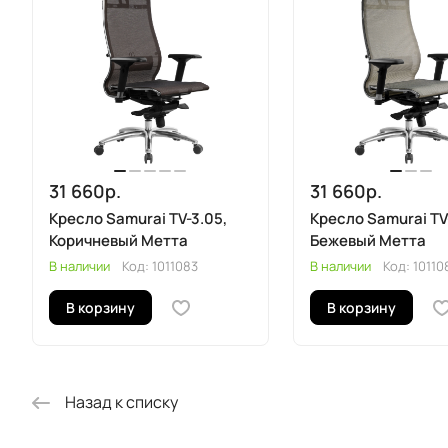
31 660р.
31 660р.
Кресло Samurai TV-3.05,
Кресло Samurai TV
Коричневый Метта
Бежевый Метта
В наличии
Код:
1011083
В наличии
Код:
10110
В корзину
В корзину
Назад к списку