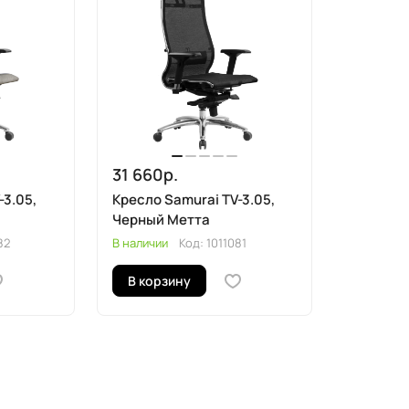
31 660р.
-3.05,
Кресло Samurai TV-3.05,
Черный Метта
82
В наличии
Код:
1011081
В корзину