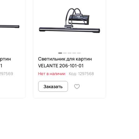
артин
Светильник для картин
1
VELANTE 206-101-01
297569
Нет в наличии
Код:
1297568
Заказать