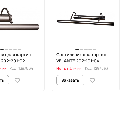
ник для картин
Светильник для картин
 202-201-02
VELANTE 202-101-04
ичии
Код:
1297564
Нет в наличии
Код:
1297563
ть
Заказать