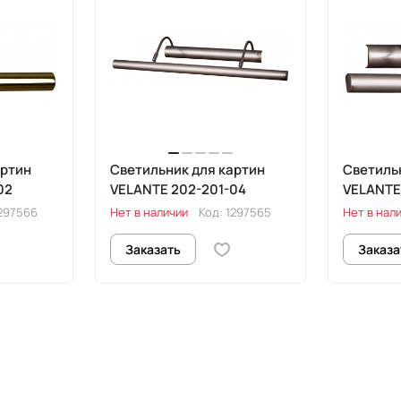
артин
Светильник для картин
Светиль
02
VELANTE 202-201-04
VELANTE
297566
Нет в наличии
Код:
1297565
Нет в нал
Заказать
Заказа