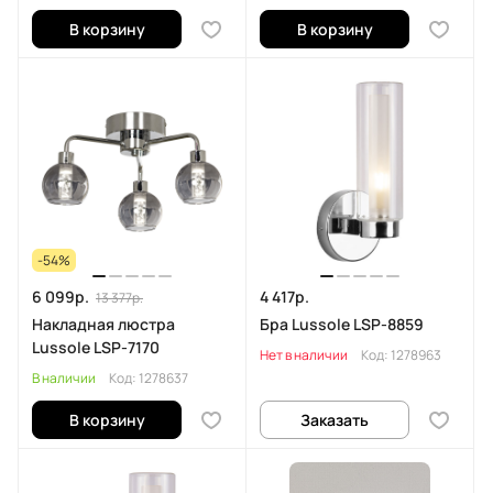
В корзину
В корзину
-54%
6 099р.
4 417р.
13 377р.
Накладная люстра
Бра Lussole LSP-8859
Lussole LSP-7170
Нет в наличии
Код:
1278963
В наличии
Код:
1278637
В корзину
Заказать