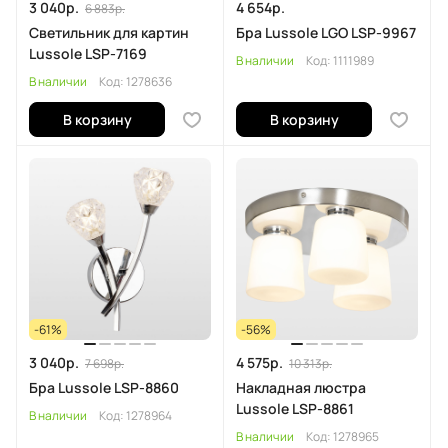
3 040р.
4 654р.
6 883р.
Светильник для картин
Бра Lussole LGO LSP-9967
Lussole LSP-7169
В наличии
Код:
1111989
В наличии
Код:
1278636
В корзину
В корзину
-61%
-56%
3 040р.
4 575р.
7 698р.
10 313р.
Бра Lussole LSP-8860
Накладная люстра
Lussole LSP-8861
В наличии
Код:
1278964
В наличии
Код:
1278965