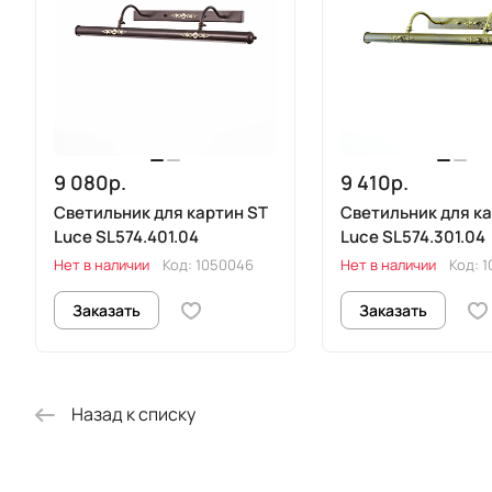
9 080р.
9 410р.
Светильник для картин ST
Светильник для ка
Luce SL574.401.04
Luce SL574.301.04
Нет в наличии
Код:
1050046
Нет в наличии
Код:
1
Заказать
Заказать
Назад к списку