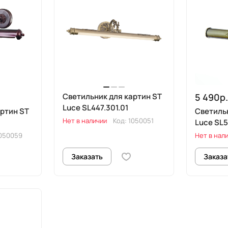
Светильник для картин ST
5 490р
Luce SL447.301.01
ртин ST
Светиль
Нет в наличии
Код:
1050051
Luce SL5
050059
Нет в нал
Заказать
Заказа