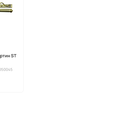
ртин ST
050045