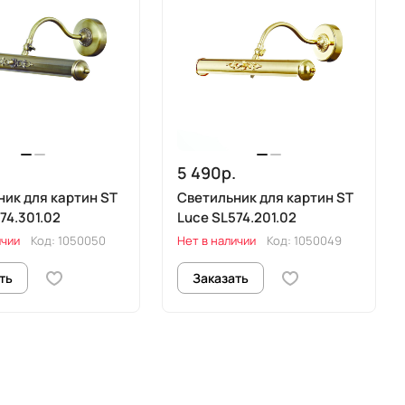
.
5 490р.
ник для картин ST
Светильник для картин ST
74.301.02
Luce SL574.201.02
ичии
Код:
1050050
Нет в наличии
Код:
1050049
ть
Заказать