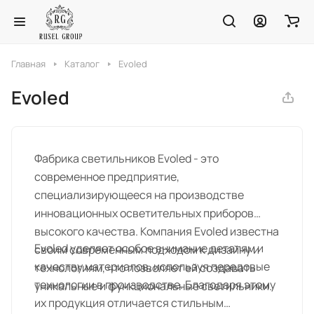
Главная
Каталог
Evoled
Evoled
Фабрика светильников Evoled - это
современное предприятие,
специализирующееся на производстве
инновационных осветительных приборов
высокого качества. Компания Evoled известна
Evoled уделяет особое внимание деталям и
своим современным подходом к дизайну и
качеству материалов, используя передовые
технологиям, что позволяет ей создавать
технологии в производстве. Благодаря этому
уникальные и функциональные светильники.
их продукция отличается стильным