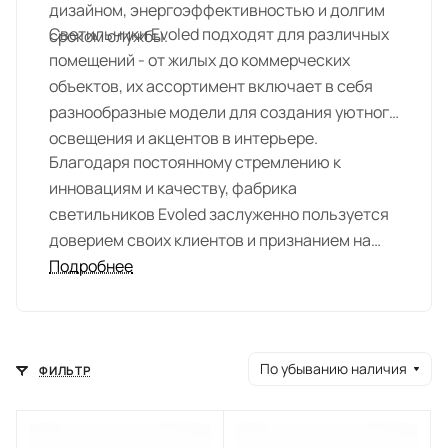
дизайном, энергоэффективностью и долгим
Светильники Evoled подходят для различных
сроком службы.
помещений - от жилых до коммерческих
объектов, их ассортимент включает в себя
разнообразные модели для создания уютного
освещения и акцентов в интерьере.
Благодаря постоянному стремлению к
инновациям и качеству, фабрика
светильников Evoled заслуженно пользуется
доверием своих клиентов и признанием на
рынке осветительных изделий.
Подробнее
По убыванию наличия
ФИЛЬТР