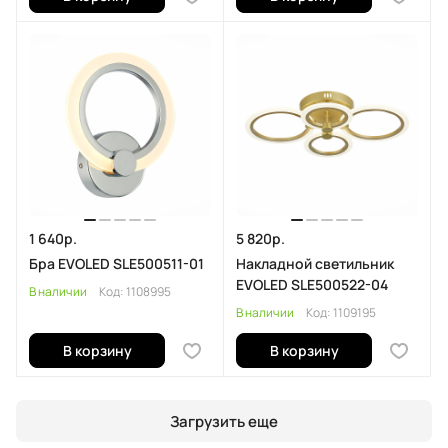
1 640р.
5 820р.
Бра EVOLED SLE500511-01
Накладной светильник
EVOLED SLE500522-04
В наличии
Код:
1108995
В наличии
Код:
1109195
В корзину
В корзину
Загрузить еще