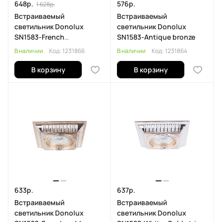
648р.
576р.
1 628р.
Встраиваемый
Встраиваемый
светильник Donolux
светильник Donolux
SN1583-French
SN1583-Antique bronze
gold+Brown copper
В наличии
Код:
1231866
В наличии
Код:
1231864
В корзину
В корзину
633р.
637р.
Встраиваемый
Встраиваемый
светильник Donolux
светильник Donolux