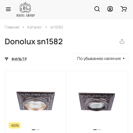
Главная
Каталог
sn1582
Donolux sn1582
По убыванию наличия
ФИЛЬТР
-60%