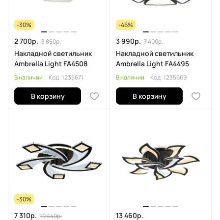
-30%
-46%
2 700р.
3 990р.
3 850р.
7 400р.
Накладной светильник
Накладной светильник
Ambrella Light FA4508
Ambrella Light FA4495
В наличии
Код:
1235671
В наличии
Код:
1235669
В корзину
В корзину
-30%
7 310р.
13 460р.
10 440р.