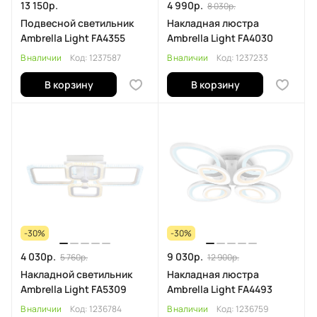
13 150р.
4 990р.
8 030р.
Подвесной светильник
Накладная люстра
Ambrella Light FA4355
Ambrella Light FA4030
В наличии
Код:
1237587
В наличии
Код:
1237233
В корзину
В корзину
-30%
-30%
4 030р.
9 030р.
5 760р.
12 900р.
Накладной светильник
Накладная люстра
Ambrella Light FA5309
Ambrella Light FA4493
В наличии
Код:
1236784
В наличии
Код:
1236759