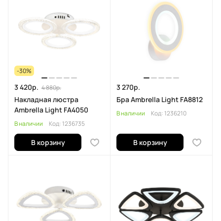
-30%
3 420р.
3 270р.
4 880р.
Накладная люстра
Бра Ambrella Light FA8812
Ambrella Light FA4050
В наличии
Код:
1236210
В наличии
Код:
1236735
В корзину
В корзину