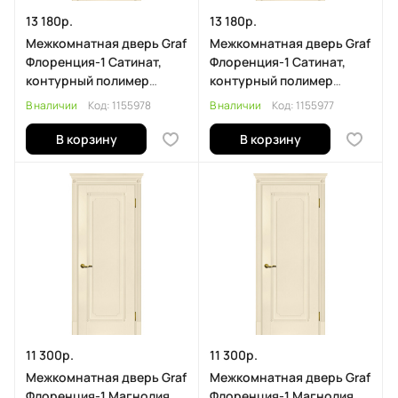
13 180р.
13 180р.
Межкомнатная дверь Graf
Межкомнатная дверь Graf
Флоренция-1 Сатинат,
Флоренция-1 Сатинат,
контурный полимер
контурный полимер
золото Магнолия (2000 х
золото Магнолия (2000 х
В наличии
Код:
1155978
В наличии
Код:
1155977
700)
600)
В корзину
В корзину
11 300р.
11 300р.
Межкомнатная дверь Graf
Межкомнатная дверь Graf
Флоренция-1 Магнолия
Флоренция-1 Магнолия