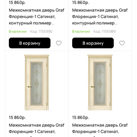
15 860р.
15 860р.
Межкомнатная дверь Graf
Межкомнатная дверь Graf
Флоренция-1 Сатинат,
Флоренция-1 Сатинат,
контурный полимер
контурный полимер
золото магнолия, патина
золото магнолия, патина
В наличии
Код:
1155990
В наличии
Код:
1155989
золото (2000 х 900)
золото (2000 х 800)
В корзину
В корзину
15 860р.
15 860р.
Межкомнатная дверь Graf
Межкомнатная дверь Graf
Флоренция-1 Сатинат,
Флоренция-1 Сатинат,