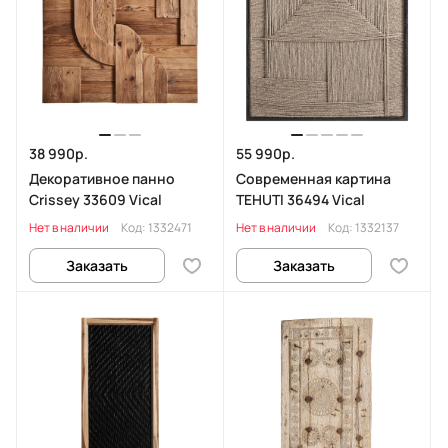
38 990р.
55 990р.
Декоративное панно
Современная картина
Crissey 33609 Vical
TEHUTI 36494 Vical
Нет в наличии
Код:
1332471
Нет в наличии
Код:
1332137
Заказать
Заказать