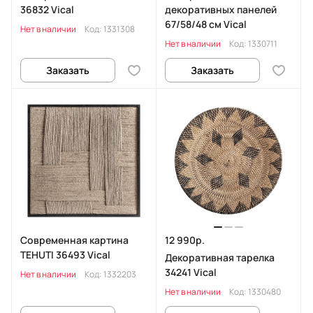
36832 Vical
декоративных панелей
67/58/48 см Vical
Нет в наличии
Код:
1331308
Нет в наличии
Код:
1330711
Заказать
Заказать
Современная картина
12 990р.
TEHUTI 36493 Vical
Декоративная тарелка
34241 Vical
Нет в наличии
Код:
1332203
Нет в наличии
Код:
1330480