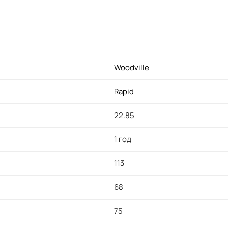
Woodville
Rapid
22.85
1 год
113
68
75