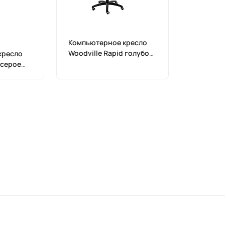
Компьютерное кресло
Woodville Rapid голубое
кресло
11638
 серое