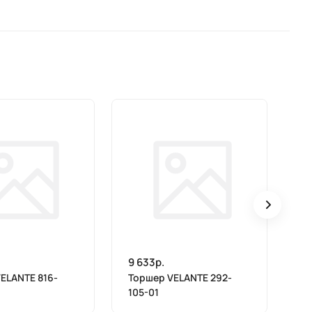
9 633р.
То
30
ELANTE 816-
Торшер VELANTE 292-
105-01