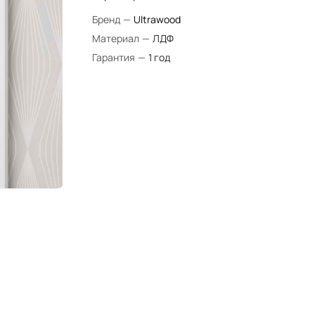
Бренд
—
Ultrawood
Материал
—
ЛДФ
Гарантия
—
1 год