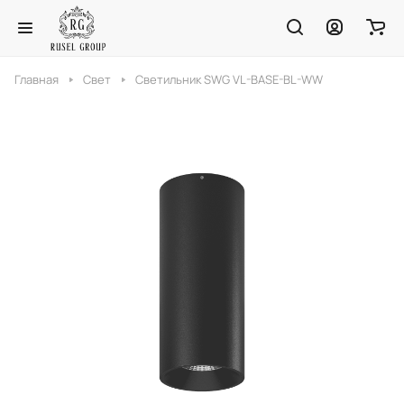
Главная
Свет
Светильник SWG VL-BASE-BL-WW