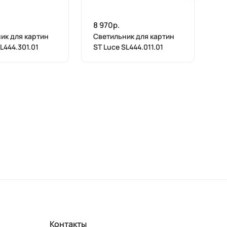
8 970р.
8 
ик для картин
Светильник для картин
Св
L444.301.01
ST Luce SL444.011.01
ST
Контакты