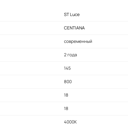
ST Luce
CENTIАNA
современный
2 года
145
800
18
18
4000K