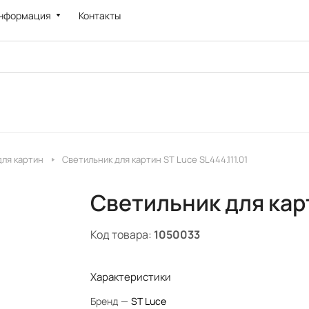
нформация
Контакты
для картин
Светильник для картин ST Luce SL444.111.01
Светильник для карт
Код товара:
1050033
Характеристики
Бренд
—
ST Luce