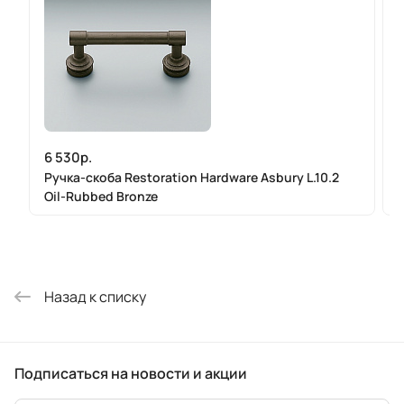
6 530р.
Ручка-скоба Restoration Hardware Asbury L.10.2
Р
Oil-Rubbed Bronze
Назад к списку
Подписаться
на новости и акции