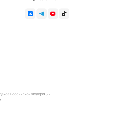
одекса Российской Федерации
P