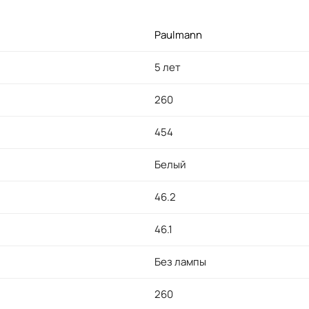
Paulmann
5 лет
260
454
Белый
46.2
46.1
Без лампы
260