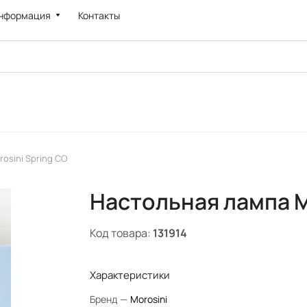
нформация
Контакты
osini Spring CO
Настольная лампа M
Код товара:
131914
Характеристики
Бренд
—
Morosini