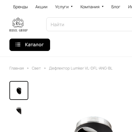
Бренды
Акции
Услуги
Компания
Блог
И
Каталог
Главная
Свет
Дефлектор Lumker VL-DFL-ANG-BL