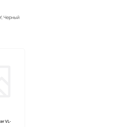
Y, Черный
er VL-