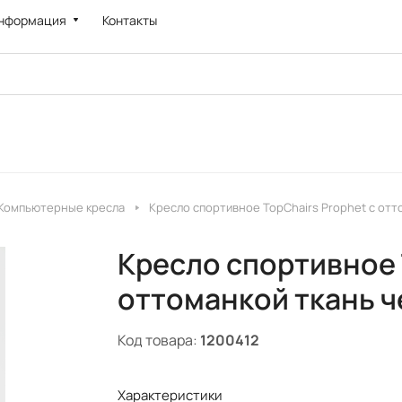
нформация
Контакты
Компьютерные кресла
Кресло спортивное TopChairs Prophet с отт
Кресло спортивное 
оттоманкой ткань ч
Код товара:
1200412
Характеристики