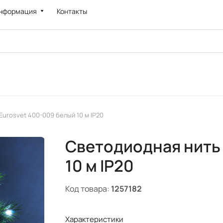
нформация
Контакты
urosvet 400-009 белый 10 м IP20
Светодиодная нить 
10 м IP20
Код товара:
1257182
Характеристики