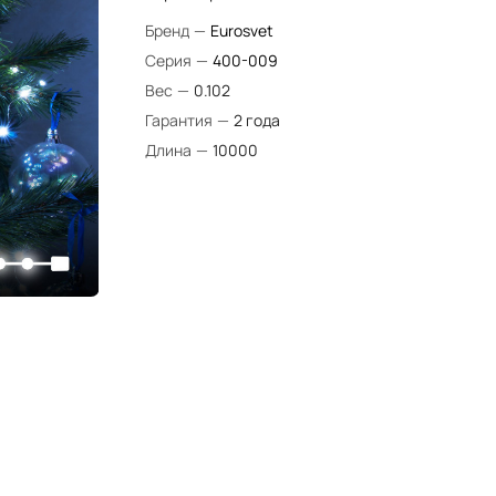
Бренд
—
Eurosvet
Серия
—
400-009
Вес
—
0.102
Гарантия
—
2 года
Длина
—
10000