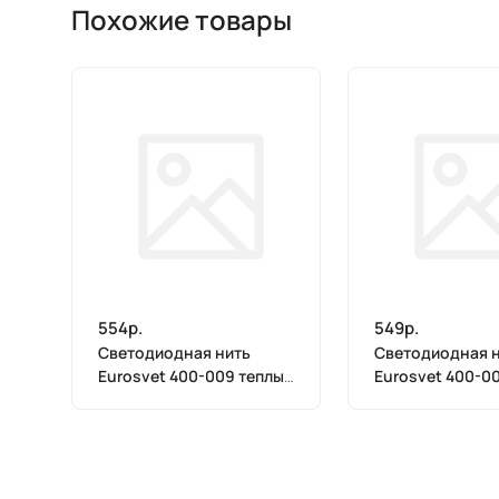
Похожие товары
554р.
549р.
Светодиодная нить
Светодиодная 
Eurosvet 400-009 теплый
Eurosvet 400-0
белый 10 м IP20
10 м IP20