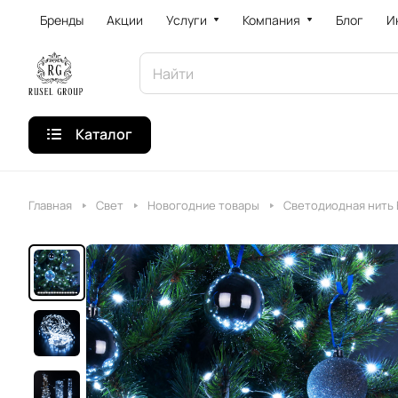
Бренды
Акции
Услуги
Компания
Блог
И
Каталог
Главная
Свет
Новогодние товары
Светодиодная нить E