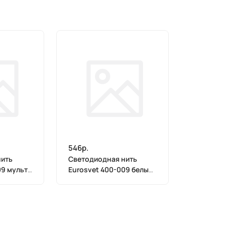
546р.
нить
Светодиодная нить
09 мульти
Eurosvet 400-009 белый
10 м IP20