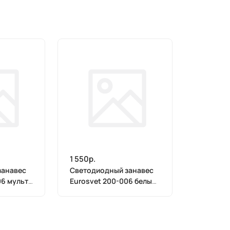
1 550р.
занавес
Светодиодный занавес
06 мульти
Eurosvet 200-006 белый
2*2,6м IP20