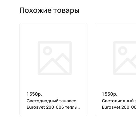
Похожие товары
1 550р.
1 550р.
Светодиодный занавес
Светодиодный 
Eurosvet 200-006 теплый
Eurosvet 200-0
белый 2*2,6м IP20
2*2,6м IP20