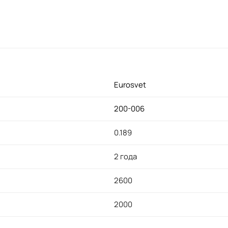
Eurosvet
200-006
0.189
2 года
2600
2000