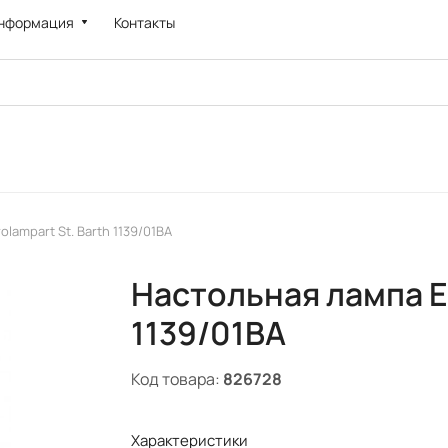
нформация
Контакты
lampart St. Barth 1139/01BA
Настольная лампа Eu
1139/01BA
Код товара:
826728
Характеристики