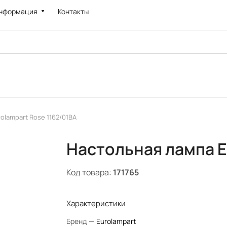
нформация
Контакты
olampart Rose 1162/01BA
Настольная лампа E
Код товара:
171765
Характеристики
Бренд
—
Eurolampart