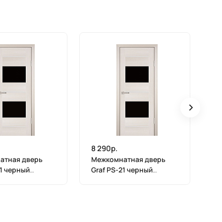
8 290р.
8 
атная дверь
Межкомнатная дверь
М
21 черный
Graf PS-21 черный
Gr
 ЭшВайт
лакобель ЭшВайт
ла
(2000 х 600)
Мелинга (1900 х 600)
Ме