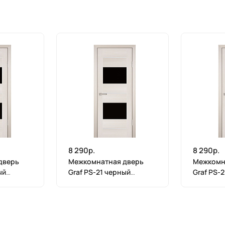
8 290р.
8 290р.
дверь
Межкомнатная дверь
Межкомн
ый
Graf PS-21 черный
Graf PS-
т
лакобель ЭшВайт
лакобель
х 800)
Мелинга (2000 х 700)
Мелинга 