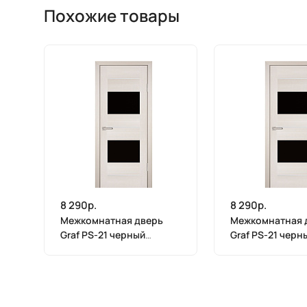
Похожие товары
8 290р.
8 290р.
Межкомнатная дверь
Межкомнатная 
Graf PS-21 черный
Graf PS-21 черн
лакобель ЭшВайт
лакобель ЭшВай
Мелинга (2000 х 900)
Мелинга (2000 