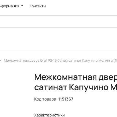
нформация
Контакты
Межкомнатная дверь Graf PS-19 белый сатинат Капучино Мелинга (1
Межкомнатная дверь
сатинат Капучино М
Код товара:
1151367
Характеристики