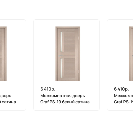
6 410р.
6 410р.
дверь
Межкомнатная дверь
Межкомн
й сатинат
Graf PS-19 белый сатинат
Graf PS-
га (2000
Капучино Мелинга (2000
Капучино
х 700)
х 600)