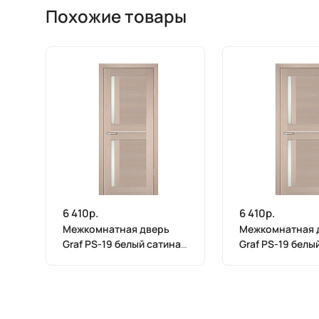
Похожие товары
6 410р.
6 410р.
Межкомнатная дверь
Межкомнатная 
Graf PS-19 белый сатинат
Graf PS-19 белы
Капучино Мелинга (2000
Капучино Мелин
х 900)
х 800)