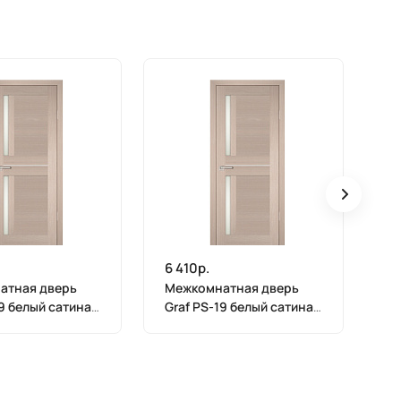
6 410р.
6 
атная дверь
Межкомнатная дверь
М
19 белый сатинат
Graf PS-19 белый сатинат
Gr
 Мелинга (2000
Капучино Мелинга (1900
Ка
х 600)
х 