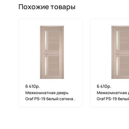
Похожие товары
6 410р.
6 410р.
Межкомнатная дверь
Межкомнатная 
Graf PS-19 белый сатинат
Graf PS-19 белы
Капучино Мелинга (2000
Капучино Мелин
х 900)
х 800)