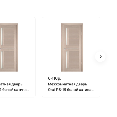
6 410р.
6 
атная дверь
Межкомнатная дверь
М
19 белый сатинат
Graf PS-19 белый сатинат
Gr
 Мелинга (2000
Капучино Мелинга (1900
Ка
х 600)
х 