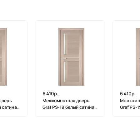
6 410р.
6 410р.
дверь
Межкомнатная дверь
Межкомн
й сатинат
Graf PS-19 белый сатинат
Graf PS-
га (2000
Капучино Мелинга (2000
Капучино
х 700)
х 600)