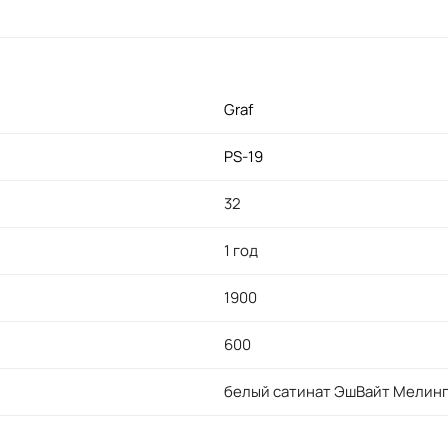
Graf
PS-19
32
1 год
1900
600
белый сатинат ЭшВайт Мелин