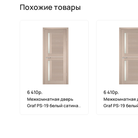
Похожие товары
6 410р.
6 410р.
Межкомнатная дверь
Межкомнатная 
Graf PS-19 белый сатинат
Graf PS-19 белы
Капучино Мелинга (2000
Капучино Мелин
х 900)
х 800)