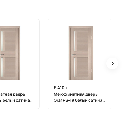
6 410р.
6 
атная дверь
Межкомнатная дверь
М
19 белый сатинат
Graf PS-19 белый сатинат
Gr
 Мелинга (2000
Капучино Мелинга (1900
Ка
х 600)
х 