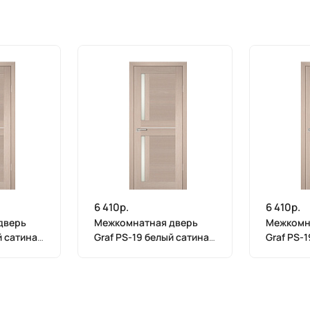
6 410р.
6 410р.
дверь
Межкомнатная дверь
Межкомн
й сатинат
Graf PS-19 белый сатинат
Graf PS-
га (2000
Капучино Мелинга (2000
Капучино
х 700)
х 600)