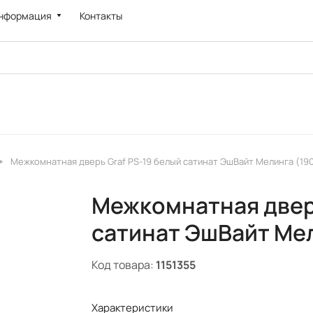
нформация
Контакты
Межкомнатная дверь Graf PS-19 белый сатинат ЭшВайт Мелинга (190
Межкомнатная дверь
сатинат ЭшВайт Мел
Код товара:
1151355
Характеристики