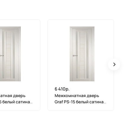
6 410р.
6 
атная дверь
Межкомнатная дверь
М
15 белый сатинат
Graf PS-15 белый сатинат
Gr
елинга (2000 х
ЭшВайт Мелинга (1900 х
Эш
600)
55