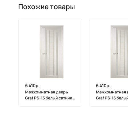
Похожие товары
6 410р.
6 410р.
Межкомнатная дверь
Межкомнатная 
Graf PS-15 белый сатинат
Graf PS-15 белы
ЭшВайт Мелинга (2000 х
ЭшВайт Мелинга
900)
800)