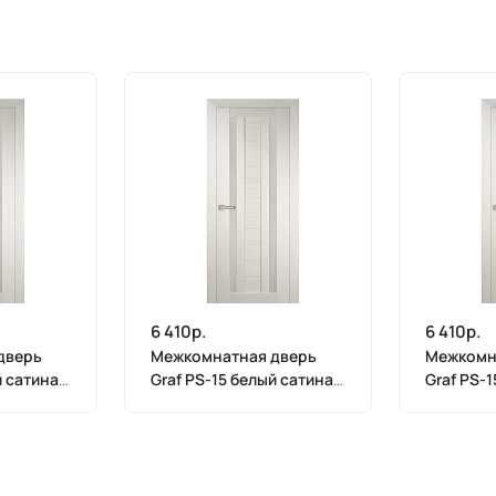
6 410р.
6 410р.
дверь
Межкомнатная дверь
Межкомн
й сатинат
Graf PS-15 белый сатинат
Graf PS-
 (2000 х
ЭшВайт Мелинга (2000 х
ЭшВайт М
700)
600)