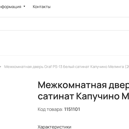
нформация
Контакты
Межкомнатная дверь Graf PS-13 белый сатинат Капучино Мелинга (2
Межкомнатная дверь
сатинат Капучино М
Код товара:
1151101
Характеристики