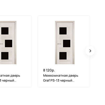
8 120р.
8 
атная дверь
Межкомнатная дверь
М
13 черный
Graf PS-13 черный
Gr
 ЭшВайт
лакобель ЭшВайт
ла
(2000 х 600)
Мелинга (1900 х 600)
Ме