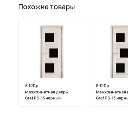
Похожие товары
8 120р.
8 120р.
Межкомнатная дверь
Межкомнатная 
Graf PS-13 черный
Graf PS-13 черн
лакобель ЭшВайт
лакобель ЭшВай
Мелинга (2000 х 900)
Мелинга (2000 