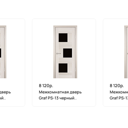
8 120р.
8 120р.
дверь
Межкомнатная дверь
Межкомн
ый
Graf PS-13 черный
Graf PS-
т
лакобель ЭшВайт
лакобель
х 800)
Мелинга (2000 х 700)
Мелинга 