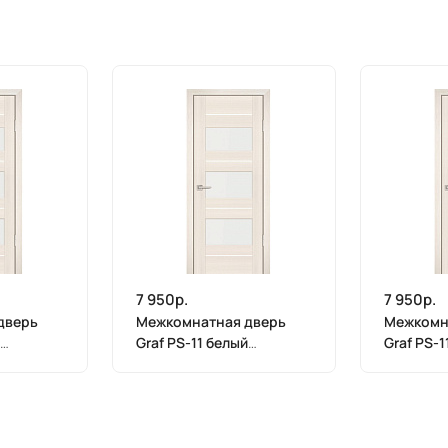
7 950р.
7 950р.
дверь
Межкомнатная дверь
Межкомн
Graf PS-11 белый
Graf PS-1
т
лакобель ЭшВайт
лакобель
х 800)
Мелинга (2000 х 700)
Мелинга 