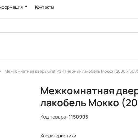
нформация
Контакты
Межкомнатная дверь Graf PS-11 черный лакобель Мокко (2000 х 600
Межкомнатная дверь
лакобель Мокко (20
Код товара:
1150995
Характеристики