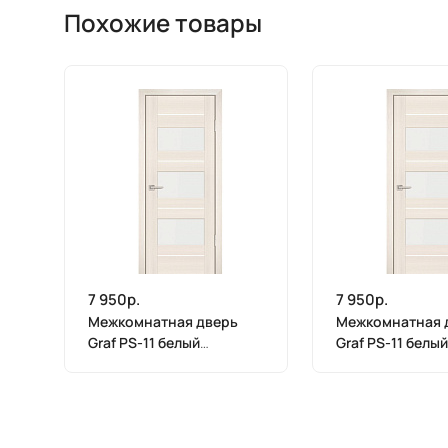
Похожие товары
7 950р.
7 950р.
Межкомнатная дверь
Межкомнатная 
Graf PS-11 белый
Graf PS-11 белый
лакобель ЭшВайт
лакобель ЭшВай
Мелинга (2000 х 900)
Мелинга (2000 