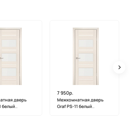
7 950р.
7 
атная дверь
Межкомнатная дверь
М
1 белый
Graf PS-11 белый
Gr
 ЭшВайт
лакобель ЭшВайт
ла
(2000 х 600)
Мелинга (1900 х 600)
Ме