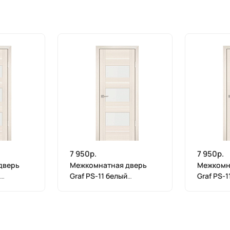
7 950р.
7 950р.
дверь
Межкомнатная дверь
Межкомн
Graf PS-11 белый
Graf PS-1
т
лакобель ЭшВайт
лакобель
х 800)
Мелинга (2000 х 700)
Мелинга 