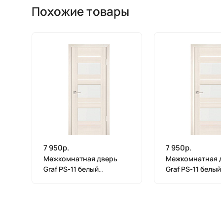
Похожие товары
7 950р.
7 950р.
Межкомнатная дверь
Межкомнатная 
Graf PS-11 белый
Graf PS-11 белый
лакобель ЭшВайт
лакобель ЭшВай
Мелинга (2000 х 900)
Мелинга (2000 