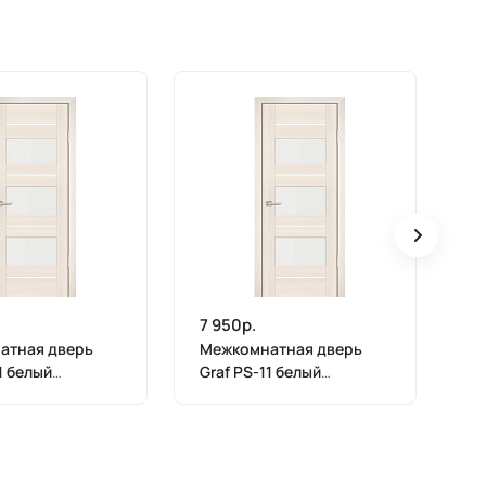
7 950р.
7 
атная дверь
Межкомнатная дверь
М
1 белый
Graf PS-11 белый
Gr
 ЭшВайт
лакобель ЭшВайт
ла
(2000 х 600)
Мелинга (1900 х 600)
Ме