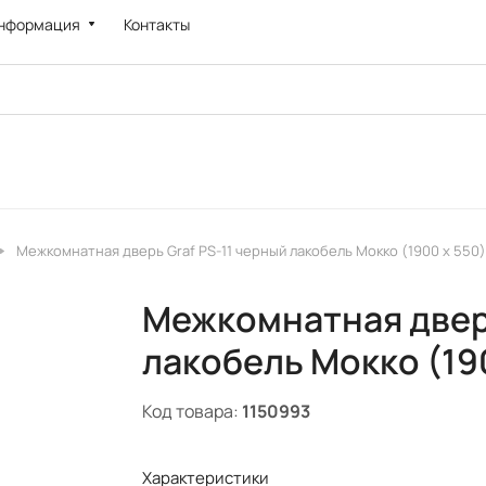
нформация
Контакты
Межкомнатная дверь Graf PS-11 черный лакобель Мокко (1900 х 550)
Межкомнатная дверь
лакобель Мокко (19
Код товара:
1150993
Характеристики