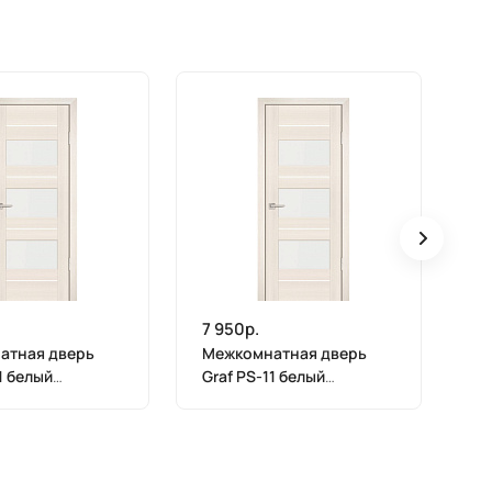
7 950р.
7 
атная дверь
Межкомнатная дверь
М
1 белый
Graf PS-11 белый
Gr
 ЭшВайт
лакобель ЭшВайт
ла
(2000 х 600)
Мелинга (1900 х 600)
Ме