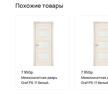
Похожие товары
7 950р.
7 950р.
Межкомнатная дверь
Межкомнатная 
Graf PS-11 белый
Graf PS-11 белый
лакобель ЭшВайт
лакобель ЭшВай
Мелинга (2000 х 900)
Мелинга (2000 