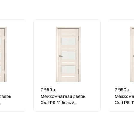
7 950р.
7 950р.
дверь
Межкомнатная дверь
Межкомн
Graf PS-11 белый
Graf PS-1
т
лакобель ЭшВайт
лакобель
х 800)
Мелинга (2000 х 700)
Мелинга 