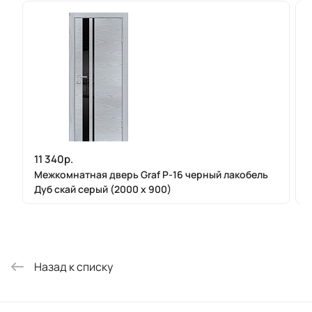
11 340р.
1
Межкомнатная дверь Graf P-16 черный лакобель
Дуб скай серый (2000 х 900)
Назад к списку