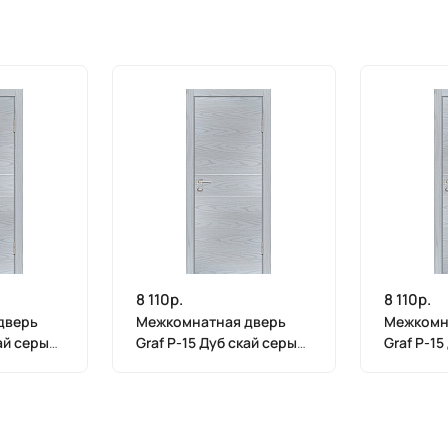
8 110р.
8 110р.
дверь
Межкомнатная дверь
Межкомн
кай серый
Graf P-15 Дуб скай серый
Graf P-15
(2000 х 700)
(2000 х 