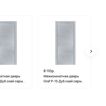
8 110р.
8 
атная дверь
Межкомнатная дверь
М
 Дуб скай серый
Graf P-15 Дуб скай серый
Gr
600)
(1900 х 600)
(1