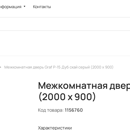
нформация
Контакты
Межкомнатная дверь Graf P-15 Дуб скай серый (2000 х 900)
Межкомнатная дверь
(2000 х 900)
Код товара:
1156760
Характеристики