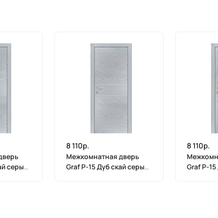
8 110р.
8 110р.
дверь
Межкомнатная дверь
Межкомн
кай серый
Graf P-15 Дуб скай серый
Graf P-15
(2000 х 700)
(2000 х 