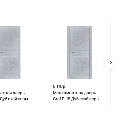
8 110р.
8 
атная дверь
Межкомнатная дверь
М
 Дуб скай серый
Graf P-15 Дуб скай серый
Gr
600)
(1900 х 600)
(1