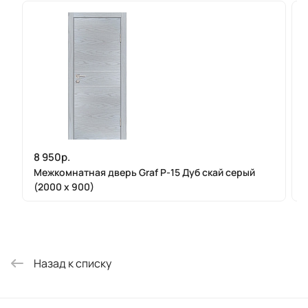
8 950р.
8
Межкомнатная дверь Graf P-15 Дуб скай серый
(2000 х 900)
Назад к списку