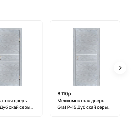
8 110р.
8 
атная дверь
Межкомнатная дверь
М
 Дуб скай серый
Graf P-15 Дуб скай серый
Gr
600)
(1900 х 600)
(1