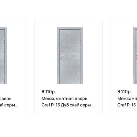
8 110р.
8 110р.
дверь
Межкомнатная дверь
Межкомн
кай серый
Graf P-15 Дуб скай серый
Graf P-15
(2000 х 700)
(2000 х 