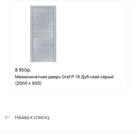
8 950р.
8
Межкомнатная дверь Graf P-15 Дуб скай серый
(2000 х 900)
Назад к списку