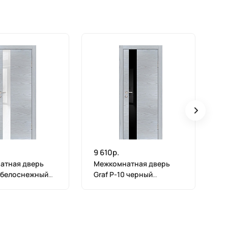
9 610р.
9 
атная дверь
Межкомнатная дверь
М
0 белоснежный
Graf P-10 черный
Gr
 Дуб скай серый
лакобель Дуб скай серый
Ду
900)
(2000 х 800)
80