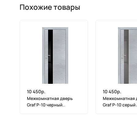
Похожие товары
10 450р.
10 450р.
Межкомнатная дверь
Межкомнатная 
Graf P-10 черный
Graf P-10 серый
лакобель Дуб скай серый
Дуб скай серый 
(2000 х 900)
900)