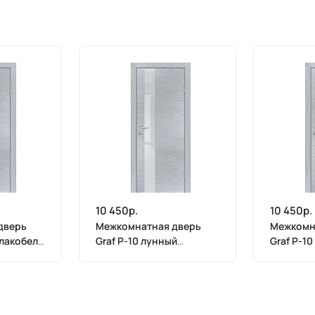
10 450р.
10 450р.
дверь
Межкомнатная дверь
Межкомн
 лакобель
Graf P-10 лунный
Graf P-1
(2000 х
лакобель Дуб скай серый
лакобель
(2000 х 900)
(2000 х 