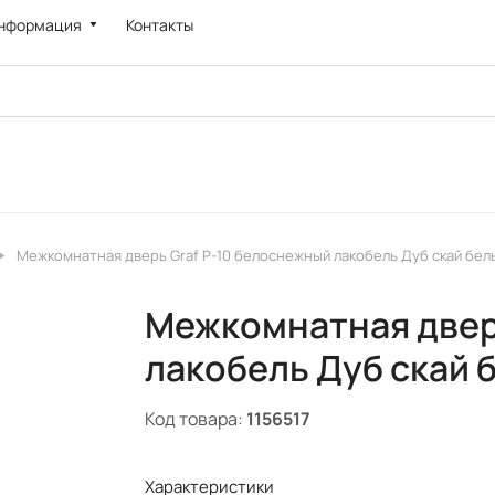
нформация
Контакты
Межкомнатная дверь Graf P-10 белоснежный лакобель Дуб скай белы
Межкомнатная двер
лакобель Дуб скай 
Код товара:
1156517
Характеристики