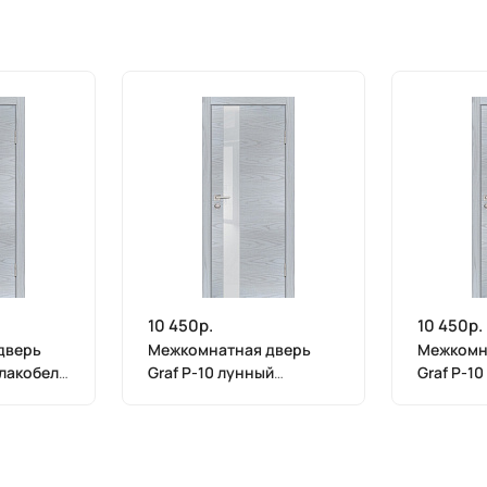
10 450р.
10 450р.
дверь
Межкомнатная дверь
Межкомн
 лакобель
Graf P-10 лунный
Graf P-1
(2000 х
лакобель Дуб скай серый
лакобель
(2000 х 900)
(2000 х 