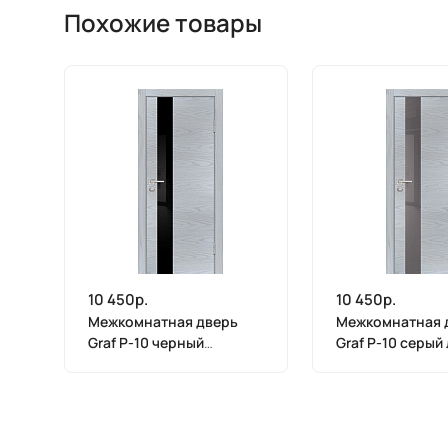
Похожие товары
10 450р.
10 450р.
Межкомнатная дверь
Межкомнатная 
Graf P-10 черный
Graf P-10 серый
лакобель Дуб скай серый
Дуб скай серый 
(2000 х 900)
900)