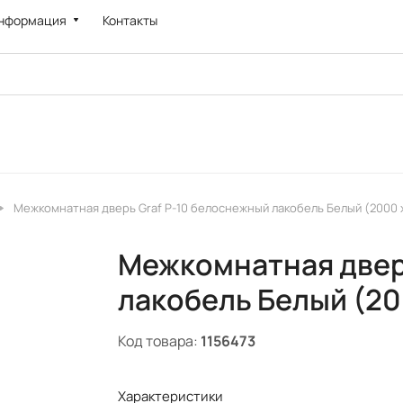
нформация
Контакты
Межкомнатная дверь Graf P-10 белоснежный лакобель Белый (2000 
Межкомнатная двер
лакобель Белый (20
Код товара:
1156473
Характеристики