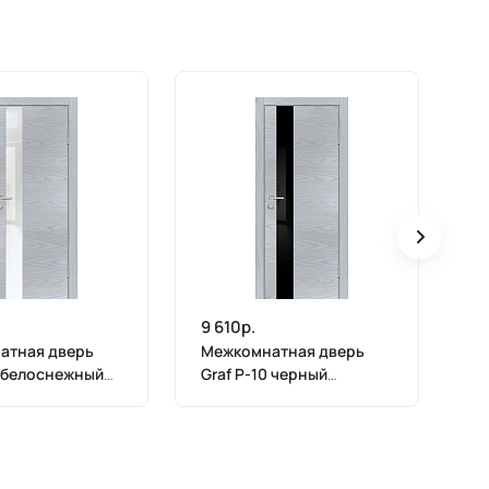
9 610р.
9 
атная дверь
Межкомнатная дверь
М
0 белоснежный
Graf P-10 черный
Gr
 Дуб скай серый
лакобель Дуб скай серый
Ду
900)
(2000 х 800)
80