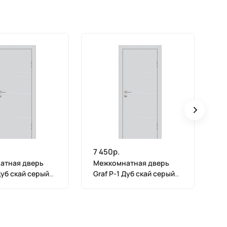
7 450р.
7 
атная дверь
Межкомнатная дверь
М
Дуб скай серый
Graf P-1 Дуб скай серый
Gr
600)
(1900 х 600)
(1