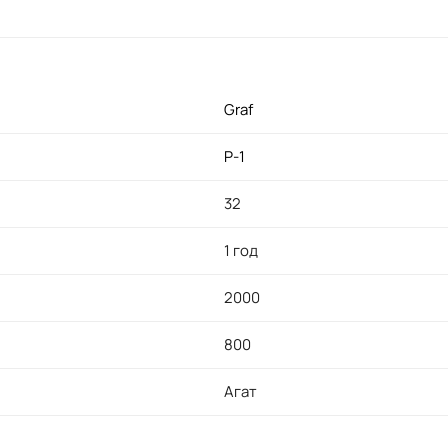
Graf
P-1
32
1 год
2000
800
Агат