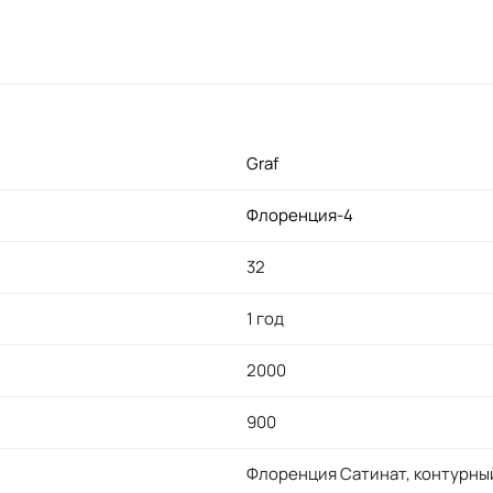
Graf
Флоренция-4
32
1 год
2000
900
Флоренция Сатинат, контурный