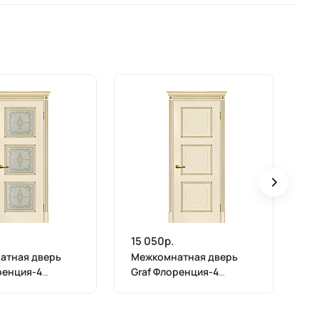
15 050р.
15
атная дверь
Межкомнатная дверь
М
ренция-4
Graf Флоренция-4
Gr
 контурный
магнолия, патина золото
ма
золото
(2000 х 900)
(2
, патина золото