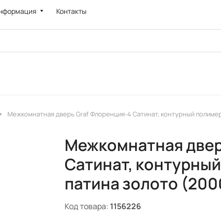
нформация
Контакты
Межкомнатная дверь Graf Флоренция-4 Сатинат, контурный полимер 
Межкомнатная двер
Сатинат, контурный
патина золото (200
Код товара:
1156226