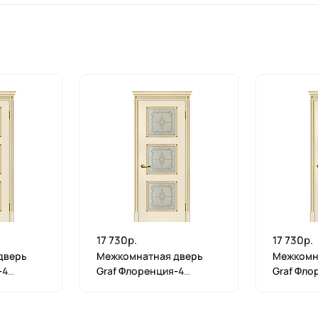
17 730р.
17 730р.
дверь
Межкомнатная дверь
Межкомн
-4
Graf Флоренция-4
Graf Фло
рный
Сатинат, контурный
Сатинат,
полимер золото
полимер 
на золото
магнолия, патина золото
магнолия