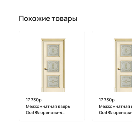
Похожие товары
17 730р.
17 730р.
Межкомнатная дверь
Межкомнатная 
Graf Флоренция-4
Graf Флоренция
Сатинат, контурный
Сатинат, конту
полимер золото
полимер золото
магнолия, патина золото
магнолия, пати