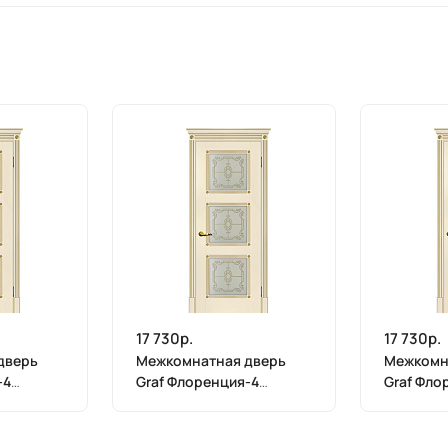
17 730р.
17 730р.
дверь
Межкомнатная дверь
Межкомн
-4
Graf Флоренция-4
Graf Фло
рный
Сатинат, контурный
Сатинат,
полимер золото
полимер 
на золото
магнолия, патина золото
магнолия