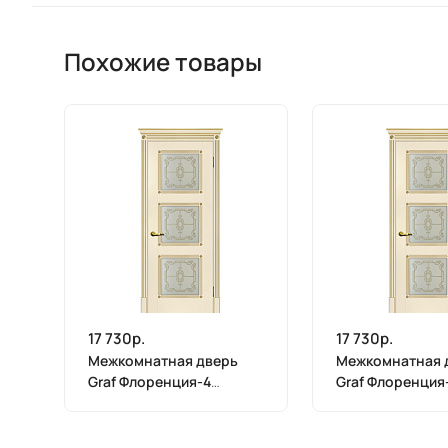
Похожие товары
17 730р.
17 730р.
Межкомнатная дверь
Межкомнатная 
Graf Флоренция-4
Graf Флоренция
Сатинат, контурный
Сатинат, конту
полимер золото
полимер золото
магнолия, патина золото
магнолия, пати