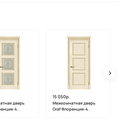
15 050р.
15
атная дверь
Межкомнатная дверь
М
ренция-4
Graf Флоренция-4
Gr
 контурный
магнолия, патина золото
ма
золото
(2000 х 900)
(2
, патина золото