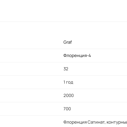
Graf
Флоренция-4
32
1 год
2000
700
Флоренция Сатинат, контурны