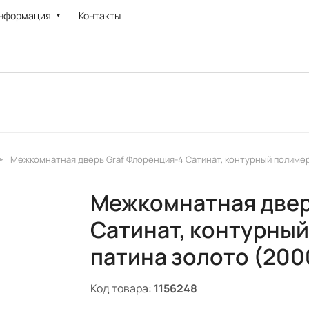
нформация
Контакты
Межкомнатная дверь Graf Флоренция-4 Сатинат, контурный полимер 
Межкомнатная двер
Сатинат, контурный
патина золото (2000
Код товара:
1156248