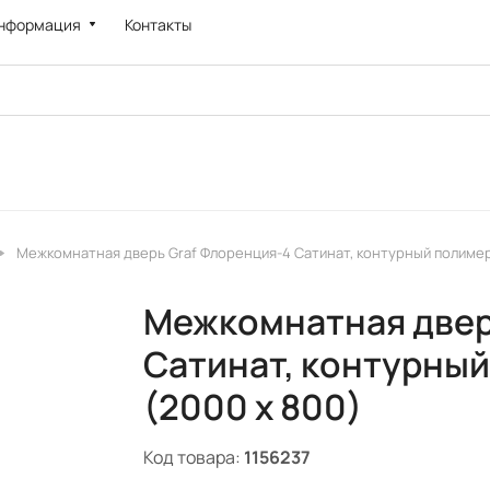
нформация
Контакты
Межкомнатная дверь Graf Флоренция-4 Сатинат, контурный полимер
Межкомнатная двер
Сатинат, контурны
(2000 х 800)
Код товара:
1156237