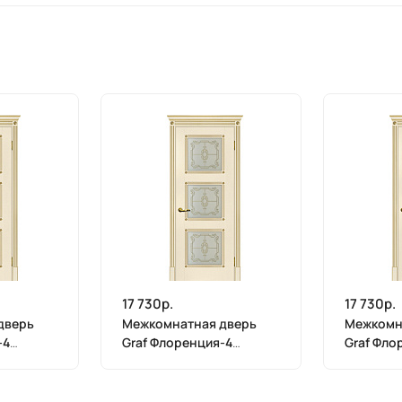
17 730р.
17 730р.
дверь
Межкомнатная дверь
Межкомн
-4
Graf Флоренция-4
Graf Фло
рный
Сатинат, контурный
Сатинат,
полимер золото
полимер 
на золото
магнолия, патина золото
магнолия