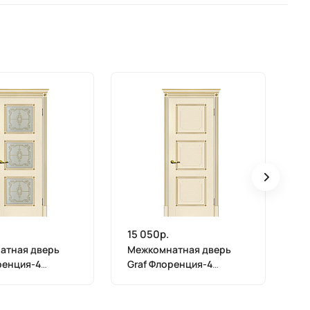
15 050р.
15
атная дверь
Межкомнатная дверь
М
ренция-4
Graf Флоренция-4
Gr
 контурный
магнолия, патина золото
ма
золото
(2000 х 900)
(2
, патина золото