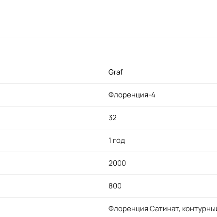
Graf
Флоренция-4
32
1 год
2000
800
Флоренция Сатинат, контурны