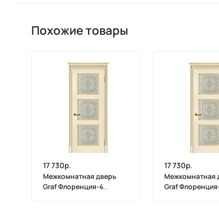
Похожие товары
17 730р.
17 730р.
Межкомнатная дверь
Межкомнатная 
Graf Флоренция-4
Graf Флоренция
Сатинат, контурный
Сатинат, конту
полимер золото
полимер золото
магнолия, патина золото
магнолия, пати